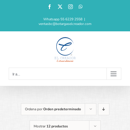
Saltar
Facebook
X
Instagram
WhatsApp
al
contenido
Whatsapp 55 6229 2558
|
ventasbc@botargaselcreador.com
Ir a...
Ordena por
Orden predeterminado
Mostrar
12 productos