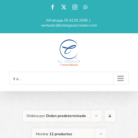
Saltar
Facebook
X
Instagram
WhatsApp
al
contenido
Whatsapp 55 6229 2558
|
ventasbc@botargaselcreador.com
Ir a...
Ordena por
Orden predeterminado
Mostrar
12 productos