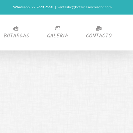
Whatsapp 55 6229 2558
|
ventasbc@botargaselcreador.com
BOTARGAS
GALERIA
CONTACTO