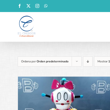
Saltar
Facebook
X
Instagram
WhatsApp
al
contenido
Ordena por
Orden predeterminado
Mostrar
1