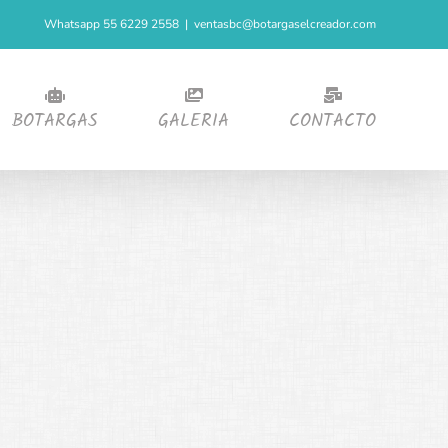
Whatsapp 55 6229 2558
|
ventasbc@botargaselcreador.com
BOTARGAS
GALERIA
CONTACTO