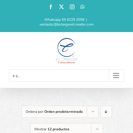
Saltar
Facebook
X
Instagram
WhatsApp
al
contenido
Whatsapp 55 6229 2558
|
ventasbc@botargaselcreador.com
Ir a...
Ordena por
Orden predeterminado
Mostrar
12 productos