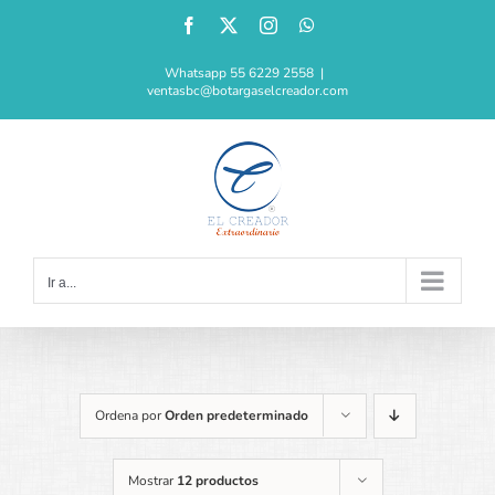
Saltar
Facebook
X
Instagram
WhatsApp
al
contenido
Whatsapp 55 6229 2558
|
ventasbc@botargaselcreador.com
Ir a...
Ordena por
Orden predeterminado
Mostrar
12 productos