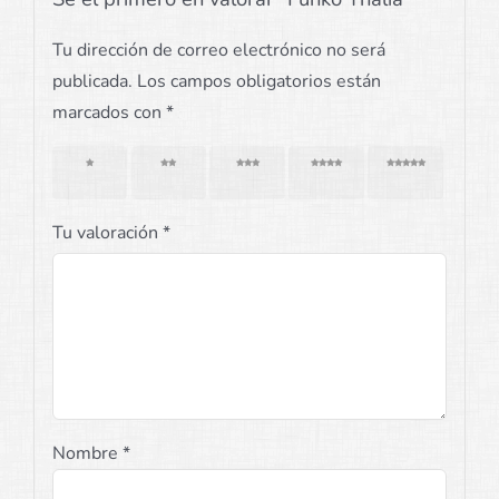
Tu dirección de correo electrónico no será
publicada.
Los campos obligatorios están
marcados con
*
1 de 5
2 de 5
3 de 5
4 de 5
5 de 5
estrellas
estrellas
estrellas
estrellas
estrellas
Tu valoración
*
Nombre
*