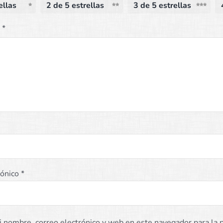
ellas
2 de 5 estrellas
3 de 5 estrellas
n
*
rónico
*
 nombre, correo electrónico y web en este navegador para la