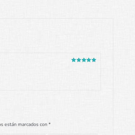
Valorado
con
5
de 5
os están marcados con
*