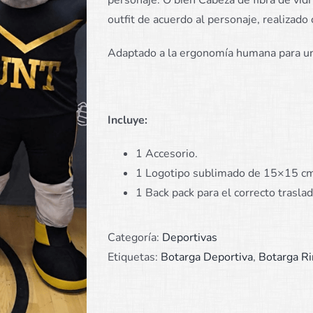
personaje. O bien Cabeza de fibra de vidr
outfit de acuerdo al personaje, realizado 
Adaptado a la ergonomía humana para un
Incluye:
1 Accesorio.
1 Logotipo sublimado de 15×15 cm 
1 Back pack para el correcto trasla
Categoría:
Deportivas
Etiquetas:
Botarga Deportiva
,
Botarga R