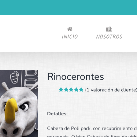
INICIO
NOSOTROS
Rinocerontes
(
1
valoración de cliente
Valorado
1
con
5.00
de 5
en base a
valoración de
Detalles:
un cliente
Cabeza de Poli pack, con recubrimiento 