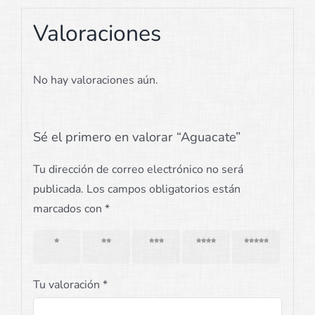
Valoraciones
No hay valoraciones aún.
Sé el primero en valorar “Aguacate”
Tu dirección de correo electrónico no será
publicada.
Los campos obligatorios están
marcados con
*
1 de 5
2 de 5
3 de 5
4 de 5
5 de 5
estrellas
estrellas
estrellas
estrellas
estrellas
Tu valoración
*