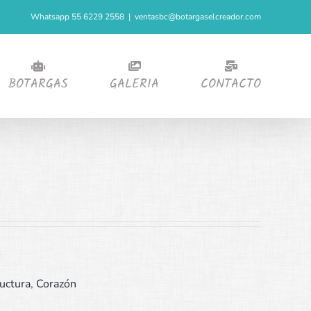
Whatsapp 55 6229 2558
|
ventasbc@botargaselcreador.com
BOTARGAS
GALERIA
CONTACTO
uctura
,
Corazón