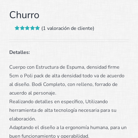
Churro
(
1
valoración de cliente)
Valorado
1
con
5.00
de 5
en base a
valoración de
Detalles:
un cliente
Cuerpo con Estructura de Espuma, densidad firme
5cm o Poli pack de alta densidad todo va de acuerdo
al diseño. Bodi Completo, con relleno, forrado de
acuerdo al personaje.
Realizando detalles en específico, Utilizando
herramienta de alta tecnología necesaria para su
elaboración.
Adaptando el diseño a la ergonomía humana, para un
buen funcionamiento y operabilidad.