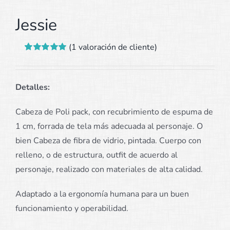
Jessie
(
1
valoración de cliente)
Valorado
1
con
5.00
de 5
en base a
valoración de
Detalles:
un cliente
Cabeza de Poli pack, con recubrimiento de espuma de
1 cm, forrada de tela más adecuada al personaje. O
bien Cabeza de fibra de vidrio, pintada. Cuerpo con
relleno, o de estructura, outfit de acuerdo al
personaje, realizado con materiales de alta calidad.
Adaptado a la ergonomía humana para un buen
funcionamiento y operabilidad.