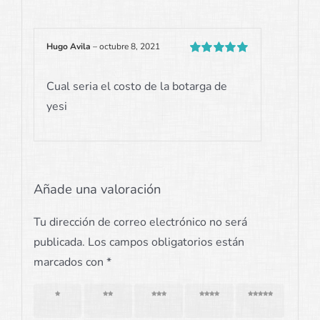
Hugo Avila
–
octubre 8, 2021
Valorado
con
5
de 5
Cual seria el costo de la botarga de
yesi
Añade una valoración
Tu dirección de correo electrónico no será
publicada.
Los campos obligatorios están
marcados con
*
1 de 5
2 de 5
3 de 5
4 de 5
5 de 5
estrellas
estrellas
estrellas
estrellas
estrellas