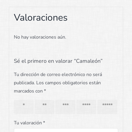
Valoraciones
No hay valoraciones aún.
Sé el primero en valorar “Camaleón”
Tu dirección de correo electrónico no será
publicada.
Los campos obligatorios están
marcados con
*
1 de 5
2 de 5
3 de 5
4 de 5
5 de 5
estrellas
estrellas
estrellas
estrellas
estrellas
Tu valoración
*