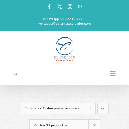
Saltar
Facebook
X
Instagram
WhatsApp
al
contenido
Whatsapp 55 6229 2558
|
ventasbc@botargaselcreador.com
Ir a...
Ordena por
Orden predeterminado
Mostrar
12 productos