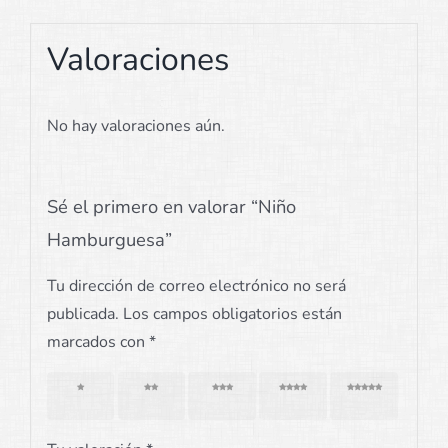
Valoraciones
No hay valoraciones aún.
Sé el primero en valorar “Niño
Hamburguesa”
Tu dirección de correo electrónico no será
publicada.
Los campos obligatorios están
marcados con
*
1 de 5
2 de 5
3 de 5
4 de 5
5 de 5
estrellas
estrellas
estrellas
estrellas
estrellas